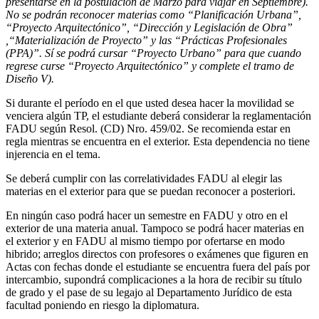
presentarse en la postulación de Marzo para viajar en Septiembre).
No se podrán reconocer materias como “Planificación Urbana”,
“Proyecto Arquitectónico”, “Dirección y Legislación de Obra”
,“Materialización de Proyecto”
y las “Prácticas Profesionales
(PPA)”.
Sí se podrá cursar “Proyecto Urbano” para que cuando
regrese curse “Proyecto Arquitectónico” y complete el tramo de
Diseño V).
Si durante el período en el que usted desea hacer la movilidad se
venciera algún TP, el estudiante deberá considerar la reglamentación
FADU según Resol. (CD) Nro. 459/02. Se recomienda estar en
regla mientras se encuentra en el exterior. Esta dependencia no tiene
injerencia en el tema.
Se deberá cumplir con las correlatividades FADU al elegir las
materias en el exterior para que se puedan reconocer a posteriori.
En ningún caso podrá hacer un semestre en FADU y otro en el
exterior de una materia anual. Tampoco se podrá hacer materias en
el exterior y en FADU al mismo tiempo por ofertarse en modo
hibrido; arreglos directos con profesores o exámenes que figuren en
Actas con fechas donde el estudiante se encuentra fuera del país por
intercambio, supondrá complicaciones a la hora de recibir su título
de grado y el pase de su legajo al Departamento Jurídico de esta
facultad poniendo en riesgo la diplomatura.