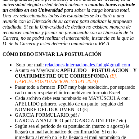
universidad elegida usted deberá obtener a
cuantas horas equivale
un crédito en esa Universidad
para saber la carga horaria total.
Una vez seleccionados todos los estudiantes se lo citará a una
reunión con la Dirección de su carrera para analizar la propuesta
estudiada. Si en la Universidad de destino no existiere manera de
reconocer materias y firmar un pre-acuerdo con la Dirección de la
Carrera, no se podrá realizar el intercambio, instancia en la que la
D. de la Carrera y usted deberán comunicarlo a RR.II.
CÓMO DEBO ENVIAR LA POSTULACIÓN
Solo por mail:
relaciones.internacionales.fadu@gmail.com
Asunto en Mayúscula:
APELLIDO – POSTULACION – Y
CUATRIMESTRE QUE CORRESPONDA
(Ej.
GARCIA-POSTULACION-1CUAT 2024)
Pasar todo a formato .PDF muy baja resolución, por separado
cada uno y respetar el único archivo en formato Excel.
Cada archivo debe esta nombrado en MAYÚSCULA con:
APELLIDO primero, seguido de un punto, seguido del
NOMBRE DEL DOCUMENTO (Ej.
GARCIA.FORMULARIO.pdf /
GARCIA.ANALITICO.pdf / GARCIA.DNI.PDF / etc)
Según sea el período de su postulación (marzo o agosto) le
llegará un mail automático de confirmación. Si en lo
inmediato al envío no le ha llegado el mail automático de