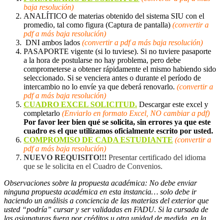
baja resolución)
ANALÍTICO de materias obtenido del sistema SIU con el
promedio, tal como figura (Captura de pantalla)
(convertir a
pdf a más baja resolución)
DNI ambos lados
(convertir a pdf a más baja resolución)
PASAPORTE vigente (si lo tuviese). Si no tuviere pasaporte
a la hora de postularse no hay problema, pero debe
comprometerse a obtener rápidamente el mismo habiendo sido
seleccionado. Si se venciera antes o durante el período de
intercambio no lo envíe ya que deberá renovarlo.
(convertir a
pdf a más baja resolución)
CUADRO EXCEL SOLICITUD.
Descargar este excel y
completarlo
(Enviarlo en formato Excel, NO cambiar a pdf)
Por favor leer bien qué se solicita, sin errores ya que este
cuadro es el que utilizamos oficialmente escrito por usted.
COMPROMISO DE CADA ESTUDIANTE
(convertir a
pdf a más baja resolución)
NUEVO REQUISITO!!!
Presentar certificado del idioma
que se le solicita en el Cuadro de Convenios.
Observaciones sobre la propuesta académica: No debe enviar
ninguna propuesta académica en esta instancia… solo debe ir
haciendo un análisis a conciencia de las materias del exterior que
usted “podría” cursar y ser validadas en FADU. Si la cursada de
las asignaturas fuera por créditos u otra unidad de medida, en la